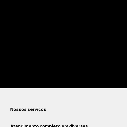
25 anos
de cuidados com a sua saúde
Consultas médicas, exames e odontologia com
atendimento humanizado em diversas
especialidades
Nossos serviços
Atendimento completo em diversas