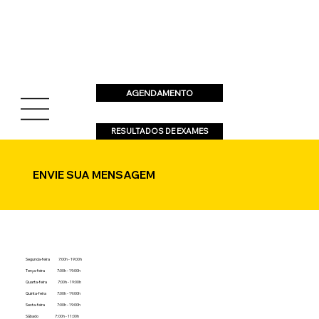
AGENDAMENTO
RESULTADOS DE EXAMES
ENVIE SUA MENSAGEM
Segunda-feira 7:00h - 19:00h
Terça-feira 7:00h - 19:00h
Quarta-feira 7:00h - 19:00h
Quinta-feira 7:00h - 19:00h
Sexta-feira 7:00h - 19:00h
Sábado 7: 00h - 11:00h